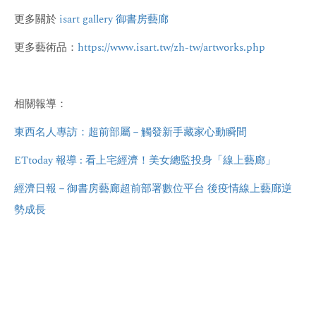
更多關於
isart gallery 御書房藝廊
更多藝術品：
https://www.isart.tw/zh-tw/artworks.php
相關報導：
東西名人專訪：超前部屬－觸發新手藏家心動瞬間
ETtoday 報導 : 看上宅經濟！美女總監投身「線上藝廊」
經濟日報－御書房藝廊超前部署數位平台 後疫情線上藝廊逆
勢成長