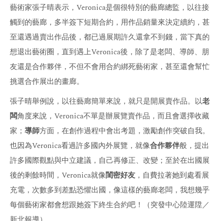
藝術家張子晴表示，Veronica是個很特別的藝廊總監，以往接
觸到的藝廊，多半簽下短期合約，用作品銷量來決定續約，甚
至還遇過賣出作品後，都已過展期許久還拿不到錢，當下真的
想退出藝術圈，直到遇上Veronica後，除了是老闆、導師、朋
友還是合作夥伴，不但不會用合約綁死藝術家，甚至還會幫忙
挑選合作展出的畫廊。
張子晴舉例說，以往藝廊簡單來說，就只是開展賣作品。以
老
闆
角度來說，Veronica不單是辦展覽賣作品，而且會選擇收藏
家；
導師
方面，在創作過程中會出考題，激勵創作突破自我。
也因為Veronica看過許多國內外展覽，就像
合作夥伴
般，提出
許多國際觀點與中立建議，自己再修正、改變；至於在出國展
後的剩餘時間，Veronica就像
閨密好友
，自費拉著她到處看展
充電，次數多到差點恐懼出國，像這樣的藝廊老闆，我想幾乎
每個藝術家都會想跟她簽下終生合約吧！（突發中心陸運陞／
新北報導）