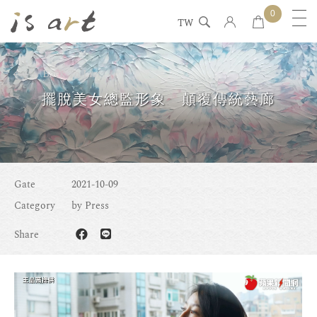
0
TW
Back To List
擺脫美女總監形象 顛覆傳統藝廊
Gate
2021-10-09
擺
Category
by Press
脫
Share
美