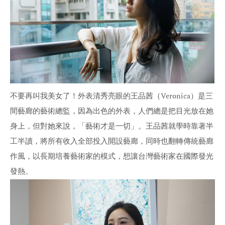
女
總
監
形
不要再叫我美女了！外表清秀亮眼的王品茜（Veronica）是三
間藝廊的藝術總監，因為出色的外表，人們總是把目光放在她
象
身上，但對她來說，「藝術才是一切」。王品茜就學時靠著半
工半讀，將所有收入全部投入開設藝廊，同時也翻轉傳統藝廊
顛
作風，以長期培養藝術家的模式，想讓台灣藝術家在國際發光
發熱。
覆
傳