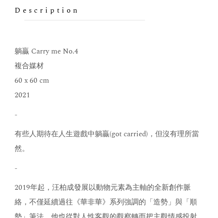
Description
躺贏 Carry me No.4
複合媒材
60 x 60 cm
2021
-
有些人期待在人生遊戲中躺贏(got carried)，但沒有理所當
然。
-
2019年起，汪柏成發展以動物元素為主軸的全新創作脈
絡，不僅延續過往《華非華》系列強調的「造勢」與「順
勢」筆法，他也從對人性客觀的觀察轉而把主觀情感投射