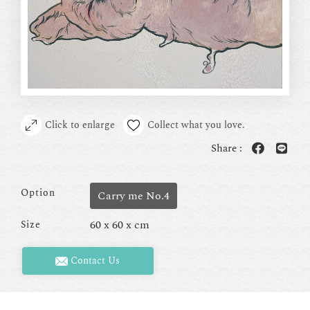
Click to enlarge
Collect what you love.
Share :
Option
Carry me No.4
60 x 60 x cm
Size
Contact Us