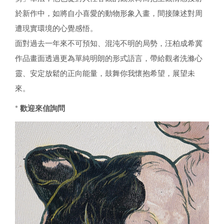
於新作中，如將自小喜愛的動物形象入畫，間接陳述對周
遭現實環境的心覺感悟。
面對過去一年來不可預知、混沌不明的局勢，汪柏成希冀
作品畫面透過更為單純明朗的形式語言，帶給觀者洗滌心
靈、安定放鬆的正向能量，鼓舞你我懷抱希望，展望未
來。
* 歡迎來信詢問