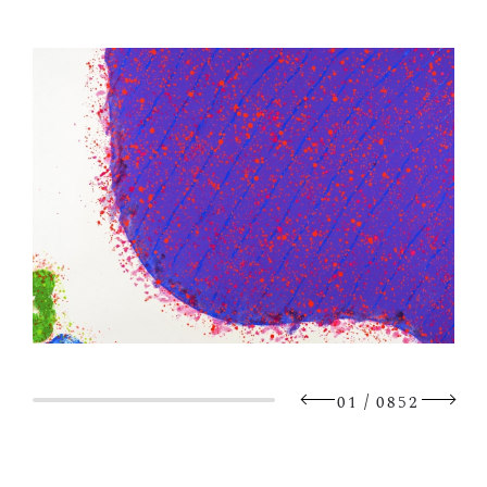
/
01
0852