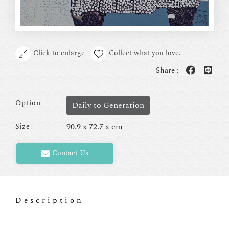
Click to enlarge
Collect what you love.
Share :
Option
Daily to Generation
90.9 x 72.7 x cm
Size
Contact Us
Description