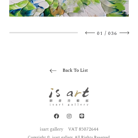
/
01
036
Back To List
isart gallery
VAT 85072644
Copyright © isart gallery All Rights Reserved.