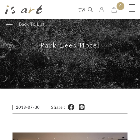
0
TW
Back To List
Park Lees Hotel
2018-07-30
Share :