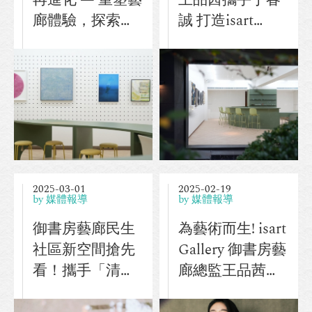
廊體驗，探索藝
誠 打造isart
術新紀元
gallery 3.0全新概
念空間 重新定義
藝廊無限可能
2025-03-01
2025-02-19
by 媒體報導
by 媒體報導
御書房藝廊民生
為藝術而生! isart
社區新空間搶先
Gallery 御書房藝
看！攜手「清威
廊總監王品茜
酒藏」董事長打
Veronica Wang