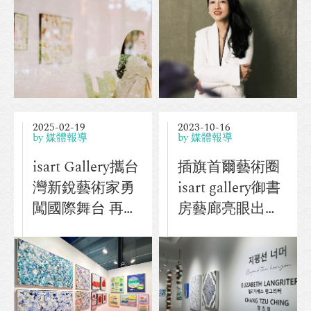
造會員制秘境、
頂級日本威士
忌、藝術一次收
藏
2025-02-19
2023-10-16
by 媒體報導
by 媒體報導
isart Gallery攜台
插旗首爾藝術圈
灣新銳藝術家勇
isart gallery御書
闖國際舞台 再次
房藝廊亮眼出擊
點亮KIAF首爾
建立台灣藝術家
2024
國際聲望