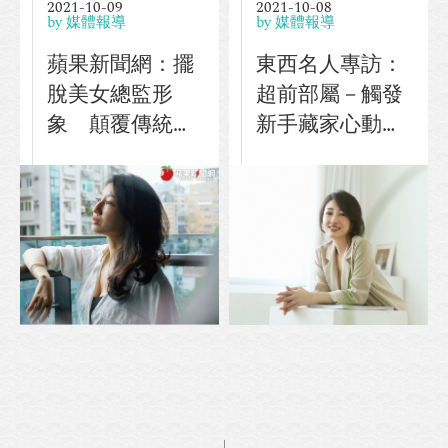
2021-10-09
2021-10-08
by 媒體報導
by 媒體報導
蘋果新聞網：擺
東西名人專訪：
脫美女總監形
超前部屬－觸發
象 顛覆傳統藝
新手藏家心動瞬
廊
間