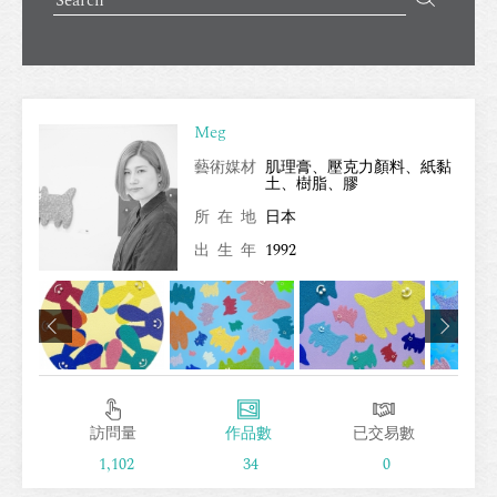
Meg
藝術媒材
肌理膏、壓克力顏料、紙黏
土、樹脂、膠
所在地
日本
出生年
1992
訪問量
作品數
已交易數
1,102
34
0