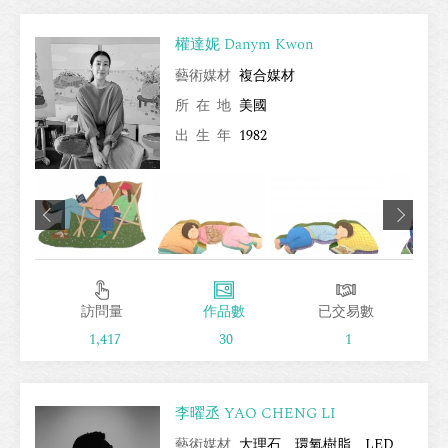
權達妮 Danym Kwon
藝術媒材
複合媒材
所在地
美國
出生年
1982
訪問量
作品數
已交易數
1,417
30
1
李曜丞 YAO CHENG LI
藝術媒材
大理石、環氧樹脂、LED