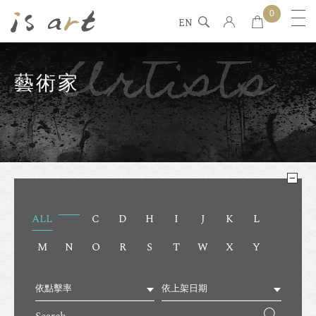
0
EN
Artists
藝術家
ALL
C
D
H
I
J
K
L
M
N
O
R
S
T
W
X
Y
依點擊率
依上架日期