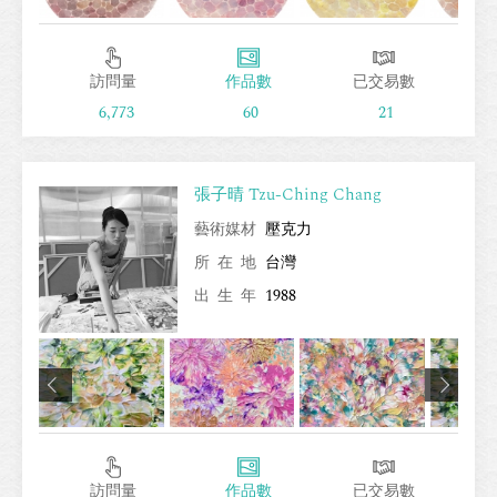
訪問量
作品數
已交易數
6,773
60
21
張子晴 Tzu-Ching Chang
藝術媒材
壓克力
所在地
台灣
出生年
1988
訪問量
作品數
已交易數