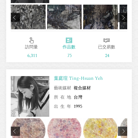
訪問量
作品數
已交易數
6,311
75
24
葉庭瑄 Ting-Hsuan Yeh
藝術媒材
複合媒材
所在地
台灣
出生年
1995