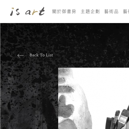
關於御書房
主題企劃
藝術品
藝
Back To List
藝
術
家
介
紹