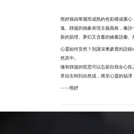
熊妤藉由華麗而成熟的色彩構成重心
逸、靜謐的抽象表現主義風格，像詩
新的肌理、夢幻又含蓄的繪畫語彙、
心靈如何安然？別讓深奧參透的語錄
然其中。
擁有靜謐的哲思可以忘卻自我全心投
草自生時到自然成，將至心靈的福澤
——熊妤