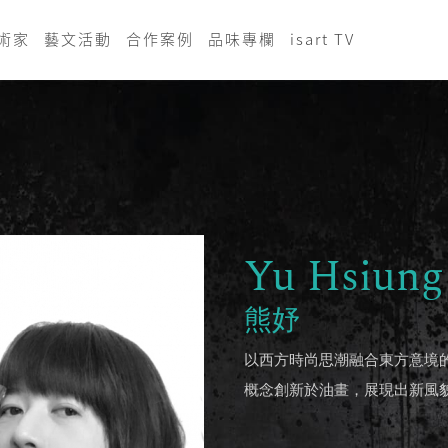
術家
藝文活動
合作案例
品味專欄
isart TV
Yu Hsiung
熊妤
以西方時尚思潮融合東方意境
概念創新於油畫，展現出新風