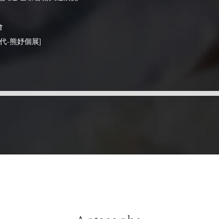
會
年代-熊妤個展]