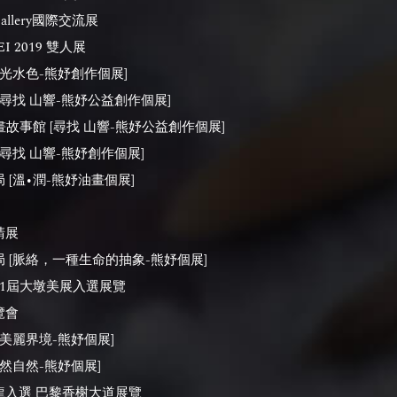
allery國際交流展
EI 2019 雙人展
山光水色-熊妤創作個展]
[尋找 山響-熊妤公益創作個展]
畫故事館 [尋找 山響-熊妤公益創作個展]
[尋找 山響-熊妤創作個展]
 [溫•潤-熊妤油畫個展]
請展
局 [脈絡，一種生命的抽象-熊妤個展]
21屆大墩美展入選展覽
覽會
[美麗界境-熊妤個展]
安然自然-熊妤個展]
龍入選 巴黎香榭大道展覽