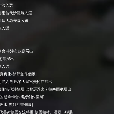
術節入選
際藝術當代沙龍展入選
21屆大墩美展入選
龍入選
覽會 牛津市政廳展出
美術館展出
龍入選
境真實化-熊妤創作個展]
藝術節入選 巴黎大皇宮美術館展出
際藝術當代沙龍展 巴黎羅浮宮卡魯塞爾廳展出
[年的起承轉合-熊妤創作個展]
山理水-熊妤油畫個展]
灣當代美術德國交流特展 德國柏林、漢堡市聯展