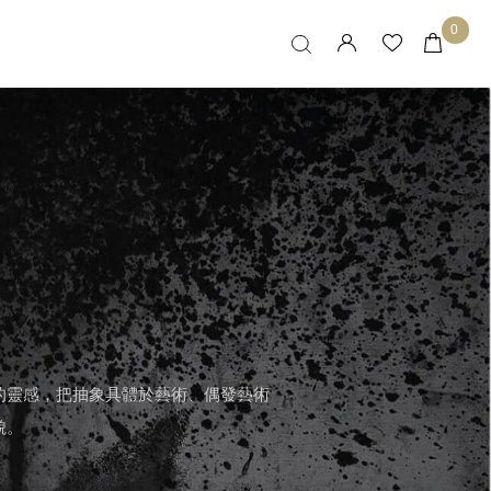
0
的靈感，把抽象具體於藝術、偶發藝術
貌。