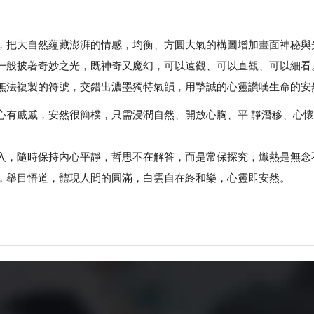
，把大自然蘊藏澎湃的情感，均衡、方圓大氣的構圖增加畫面神秘與
一般披著奇妙之光，既神奇又魔幻，可以遠觀、可以直觀、可以細看
無法複製的符號，交錯出濃墨獨特氣韻，用摯誠的心靈讚嘆生命的安
心有戚戚，安然很簡樸，只需浸潤自然、開放心胸、平 靜潛移、心
入，隨時保持內心平靜，哲思不在解答，而是常保探究，熾熱是無念
，舉目悟道，體現人間的圓滿，白雲自在終和樂，心靈即安然。