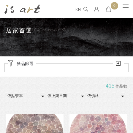
0
EN
Recommend
居家首選
藝品篩選
415
作品數
依點擊率
依上架日期
依價格