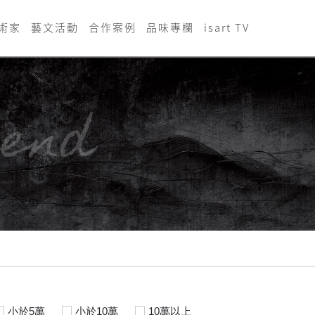
術家
藝文活動
合作案例
品味專欄
isart TV
end
小於5萬
小於10萬
10萬以上