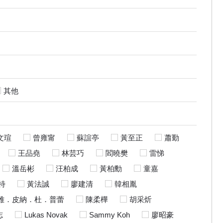
其他
文瑄
曾雍甯
蘇誼亭
黃至正
蕭勤
王品堯
林芸巧
閻曉樊
雷悌
溫岳彬
汪柏成
黃柏勳
童嘉
特
黃法誠
廖建清
韓相胤
雅．皮納．杜．普蕾
陳柔樺
胡采炘
志
Lukas Novak
Sammy Koh
廖昭豪