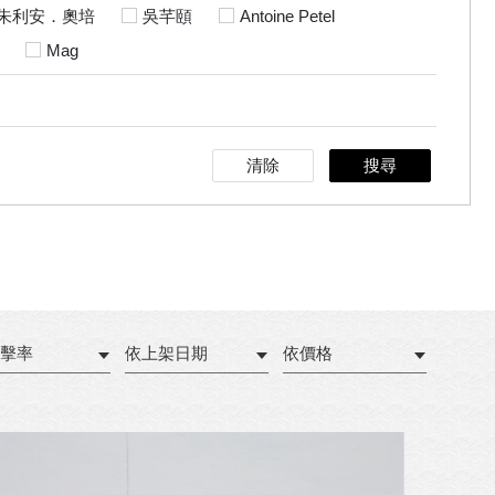
朱利安．奧培
吳芊頤
Antoine Petel
Mag
清除
搜尋
擊率
依上架日期
依價格