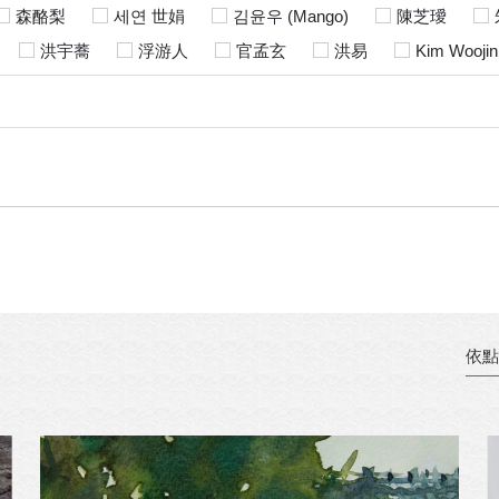
森酪梨
세연 世娟
김윤우 (Mango)
陳芝璦
洪宇蕎
浮游人
官孟玄
洪易
Kim Woojin
依點