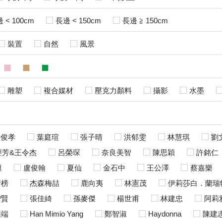
 < 100cm
長邊 < 150cm
長邊 ≧ 150cm
裝置
自然
風景
雕塑
複合媒材
壓克力顏料
攝影
水墨
山俊孝
葉庭瑄
張子晴
洪郁雯
林慧琪
劉
經芳&王令杰
呂榮琛
奈良美智
陳思穎
許銘仁
坦
盧俊翰
夏仙
金石中
王公澤
蔡嘉樂
芳榜
杰森梅喆
鹿向夷
林憲茂
伊莉莎白．蘭瑞
智賢
張佳綺
孫麥傑
楊世甫
林建忠
阿莉
趙端
Han Mimio Yang
鄭智淑
Haydonna
陳建