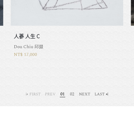
人蔘 人生 C
Dou Chiu 邱掇
NT$ 17,000
01
02
FIRST
PREV
NEXT
LAST