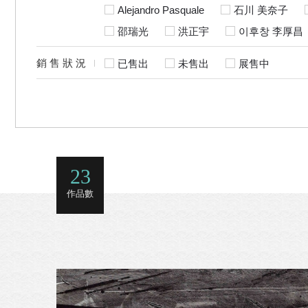
Alejandro Pasquale
石川 美奈子
邵瑞光
洪正宇
이후창 李厚昌
銷售狀況
已售出
未售出
展售中
23
作品數