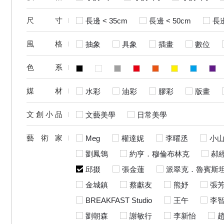
尺寸
長邊 < 35cm
長邊 < 50cm
長邊
風格
抽象
具象
插畫
數位
色系
媒材
水彩
油彩
膠彩
版畫
文創小品
文藝美學
日常美學
藝 術 家
Meg
權達妮
李曜丞
小
劉鳳鴒
約亨．穆倫布林克
郝
邱掇
張金蓮
派翠克．魯賓斯
金城鎮
蔡獻友
熊妤
張
BREAKFAST Studio
王午
李
劉朝森
謝敏行
李新怡