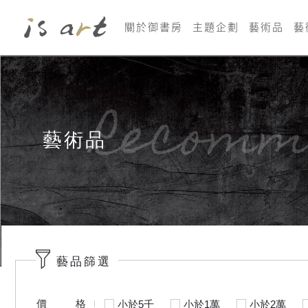
關於御書房
主題企劃
藝術品
藝
Recomm
藝術品
藝品篩選
價格
小於5千
小於1萬
小於2萬