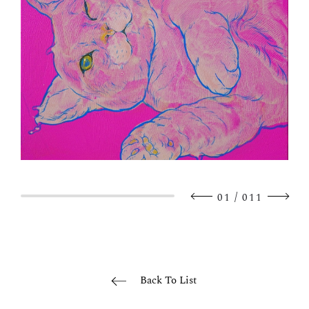
/
01
011
Back To List