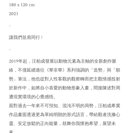
180 x 120 cm
2021
-
讓我們並肩同行 !
-
2019年起，汪柏成發展以動物元素為主軸的全新創作脈
絡，不僅延續過往《華非華》系列強調的「造勢」與「順
勢」筆法，他也從對人性客觀的觀察轉而把主觀情感投射
於新作中，如將自小喜愛的動物形象入畫，間接陳述對周
遭現實環境的心覺感悟。
面對過去一年來不可預知、混沌不明的局勢，汪柏成希冀
作品畫面透過更為單純明朗的形式語言，帶給觀者洗滌心
靈、安定放鬆的正向能量，鼓舞你我懷抱希望，展望未
來。