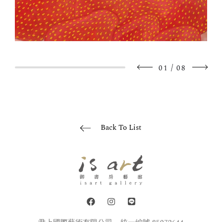
/
01
08
Back To List