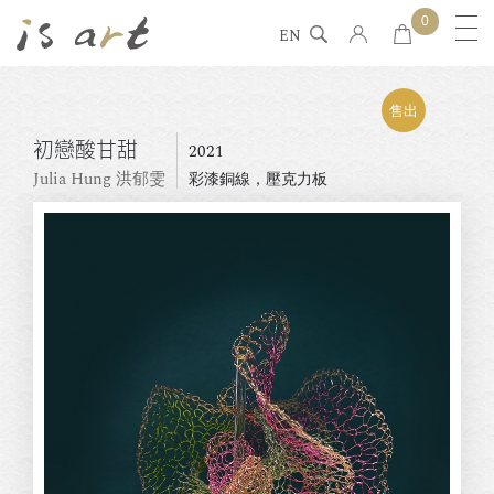
0
EN
售出
初戀酸甘甜
2021
Julia Hung 洪郁雯
彩漆銅線，壓克力板