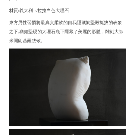
材質:義大利卡拉拉白色大理石
東方男性習慣將最真實柔軟的自我隱藏於堅毅挺拔的表象
之下,猶如堅硬的大理石底下隱藏了美麗的形體，雕刻大師
米開朗基羅致敬。