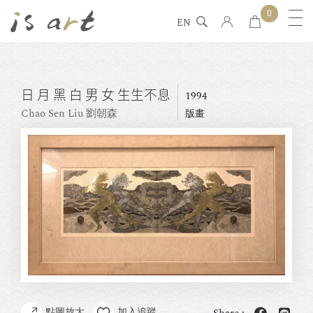
0
EN
日 月 黑 白 男 女 生生不息
1994
Chao Sen Liu 劉朝森
版畫
點圖放大
加入追蹤