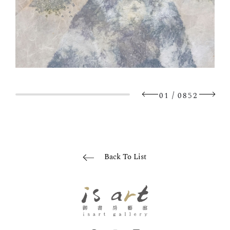
/
01
0852
Back To List