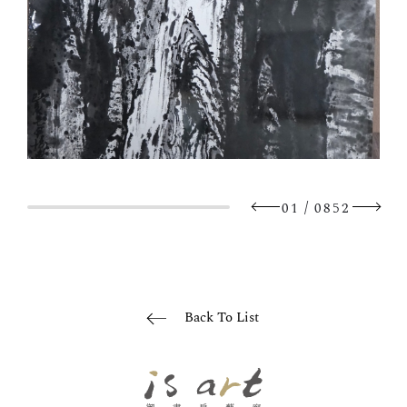
/
01
0852
Back To List