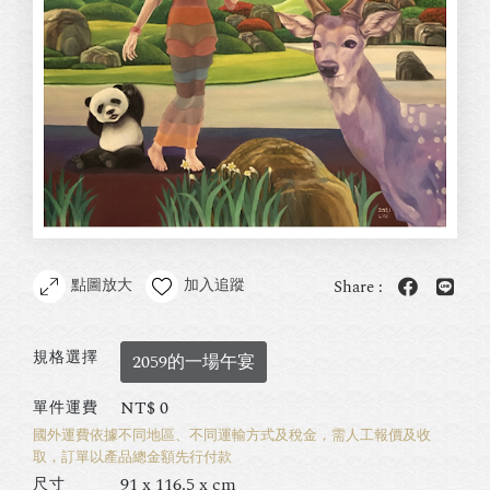
點圖放大
加入追蹤
Share :
規格選擇
2059的一場午宴
NT$
0
單件運費
國外運費依據不同地區、不同運輸方式及稅金，需人工報價及收
取，訂單以產品總金額先行付款
91 x 116.5 x cm
尺寸