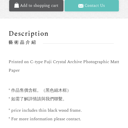
Add to shopping cart
Contact Us
Description
藝術品介紹
Printed on C-type Fuji Crystal Archive Photographic Matt
Paper
* 作品售價含框。（黑色細木框）
* 如需了解詳情請與我們聯繫。
* price includes thin black wood frame.
* For more information please contact.