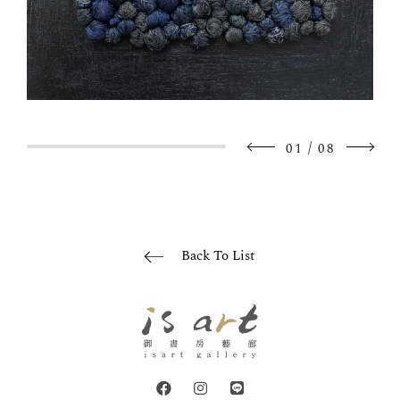
/
01
08
Back To List