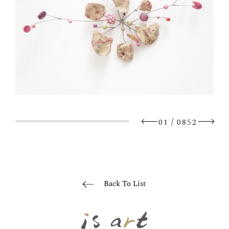
/
01
0852
Back To List