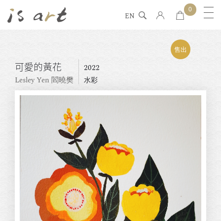
0
EN
售出
可愛的⿈花
2022
Lesley Yen 閻曉樊
水彩