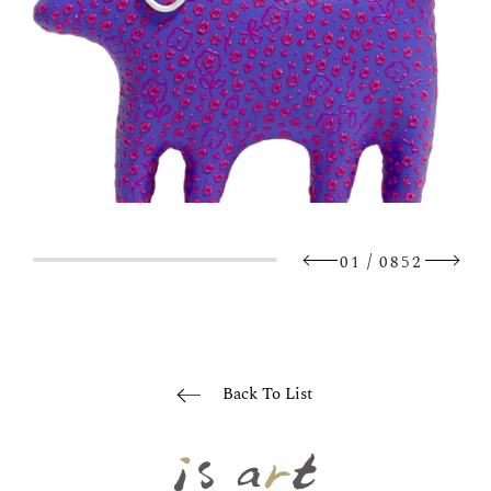
/
01
0852
Back To List