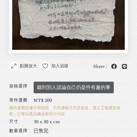
點圖放大
加入追蹤
Share :
規格選擇
聽到別人談論自己仍是件有趣的事
NT$
200
單件運費
國外運費依據不同地區、不同運輸方式及稅金，需人工報價及收
取，訂單以產品總金額先行付款
30 x 30 x cm
尺寸
已售完
數量選擇