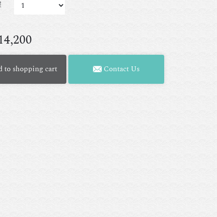
擇
14,200
 to shopping cart
Contact Us