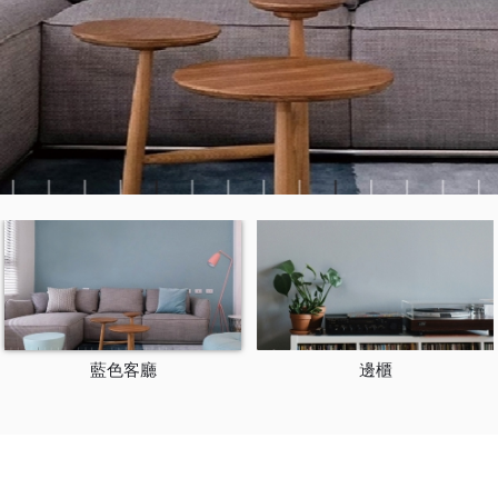
藍色客廳
邊櫃