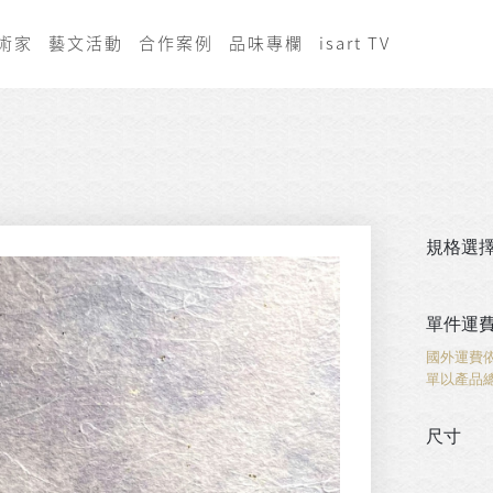
術家
藝文活動
合作案例
品味專欄
isart TV
規格選
單件運
國外運費
單以產品
尺寸