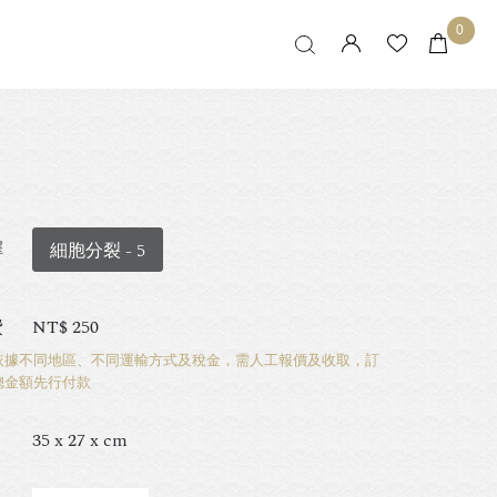
0
擇
細胞分裂 - 5
費
NT$
250
依據不同地區、不同運輸方式及稅金，需人工報價及收取，訂
總金額先行付款
35 x 27 x cm