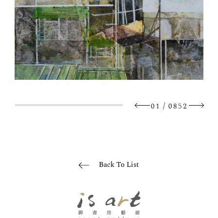
/
01
0852
Back To List