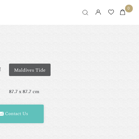
0
擇
Maldives Tide
87.7 x 87.7 cm
Contact Us