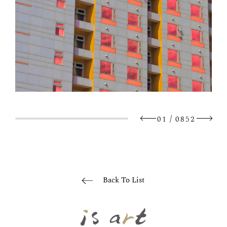
/
01
0852
Back To List