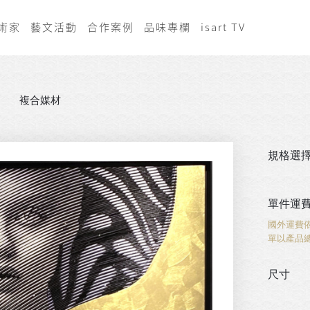
術家
藝文活動
合作案例
品味專欄
isart TV
複合媒材
規格選
單件運
國外運費
單以產品
尺寸