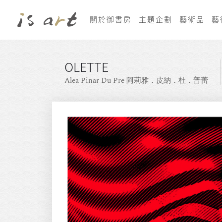
關於御書房
主題企劃
藝術品
藝
OLETTE
Alea Pinar Du Pre 阿莉雅．皮納．杜．普蕾