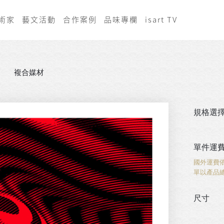
術家
藝文活動
合作案例
品味專欄
isart TV
複合媒材
規格選
單件運
國外運費
單以產品
尺寸