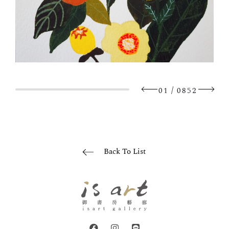
/
01
0852
Back To List