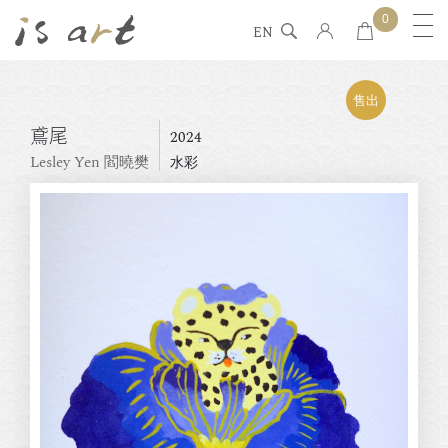
0
EN
售出
鳶尾
2024
Lesley Yen 閻曉樊
水彩