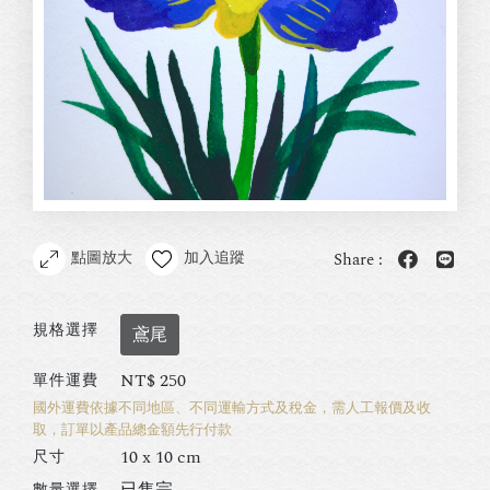
點圖放大
加入追蹤
Share :
規格選擇
鳶尾
NT$
250
單件運費
國外運費依據不同地區、不同運輸方式及稅金，需人工報價及收
取，訂單以產品總金額先行付款
10 x 10 cm
尺寸
已售完
數量選擇