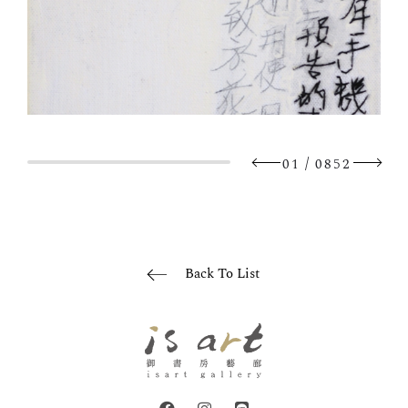
/
01
0852
Back To List