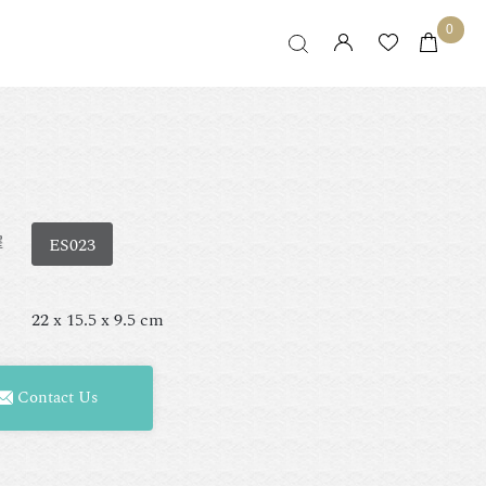
0
擇
ES023
22 x 15.5 x 9.5 cm
Contact Us