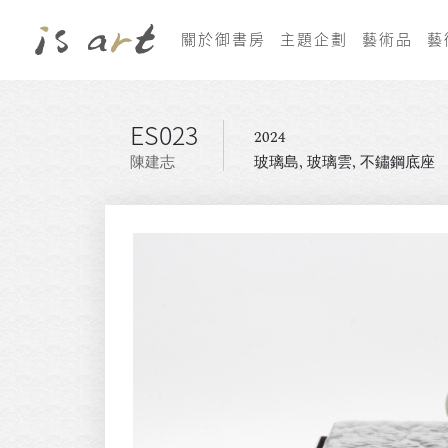
關於御書房
主題企劃
藝術品
藝
ES023
2024
陳建志
玻璃島, 玻璃雲, 不鏽鋼底座