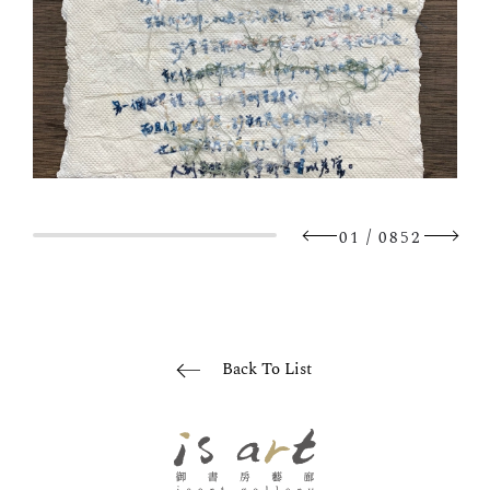
/
01
0852
Back To List