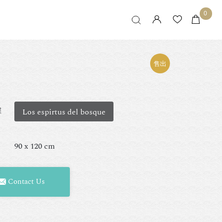
0
售出
擇
Los espirtus del bosque
90 x 120 cm
Contact Us