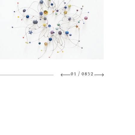
/
01
0852