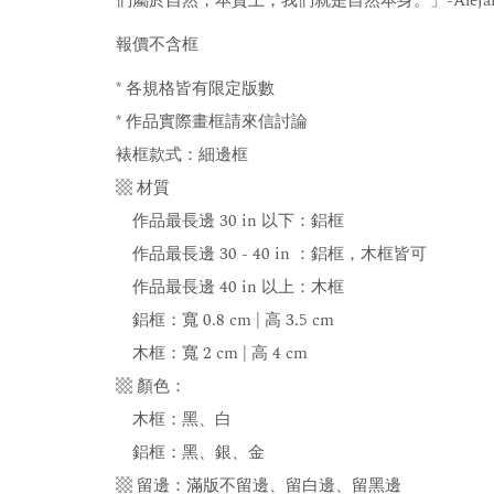
們屬於自然，本質上，我們就是自然本身。」-Alejandro
報價不含框
* 各規格皆有限定版數
* 作品實際畫框請來信討論
裱框款式：細邊框
▩ 材質
作品最長邊 30 in 以下：鋁框
作品最長邊 30 - 40 in ：鋁框，木框皆可
作品最長邊 40 in 以上：木框
鋁框：寬 0.8 cm | 高 3.5 cm
木框：寬 2 cm | 高 4 cm
▩ 顏色：
木框：黑、白
鋁框：黑、銀、金
▩ 留邊：滿版不留邊、留白邊、留黑邊