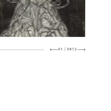
/
01
0852