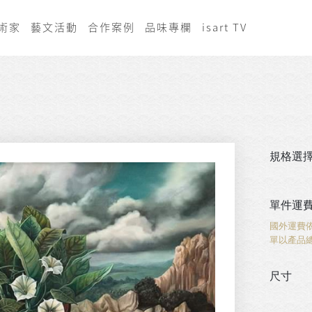
術家
藝文活動
合作案例
品味專欄
isart TV
規格選
單件運
國外運費
單以產品
尺寸