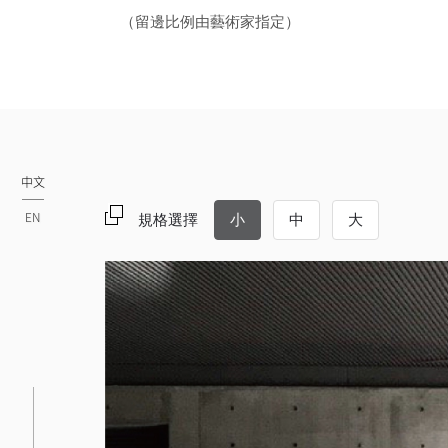
（留邊比例由藝術家指定）
中文
EN
規格選擇
小
中
大