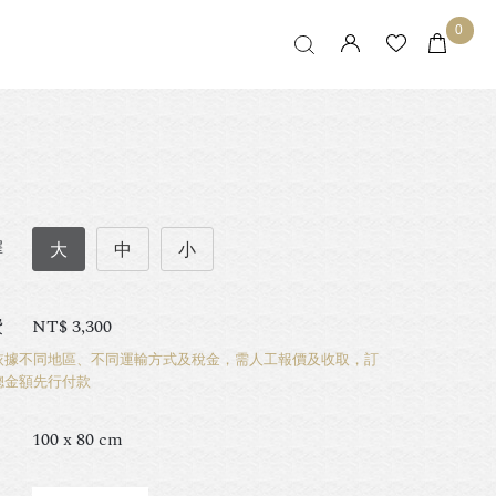
0
擇
大
中
小
費
NT$
3,300
依據不同地區、不同運輸方式及稅金，需人工報價及收取，訂
總金額先行付款
100 x 80 cm