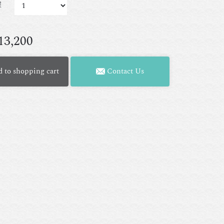
擇
13,200
 to shopping cart
Contact Us