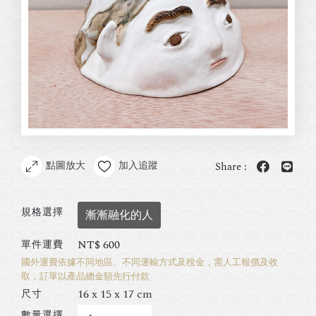
點圖放大
加入追蹤
Share :
規格選擇
漸漸融化的人
NT$
600
單件運費
國外運費依據不同地區、不同運輸方式及稅金，需人工報價及收
取，訂單以產品總金額先行付款
16 x 15 x 17 cm
尺寸
數量選擇