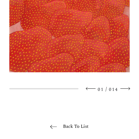
/
01
014
Back To List