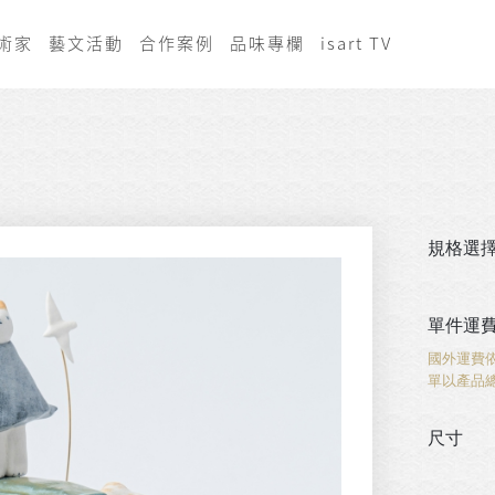
術家
藝文活動
合作案例
品味專欄
isart TV
規格選
單件運
國外運費
單以產品
尺寸