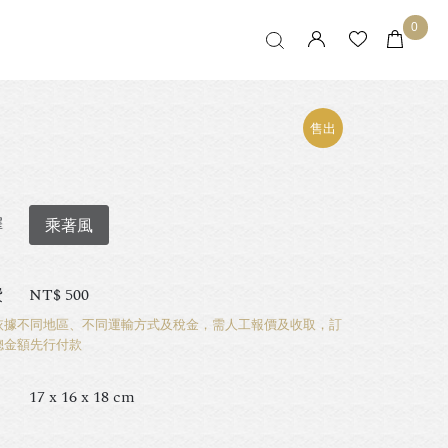
0
售出
擇
乘著風
費
NT$
500
依據不同地區、不同運輸方式及稅金，需人工報價及收取，訂
總金額先行付款
17 x 16 x 18 cm