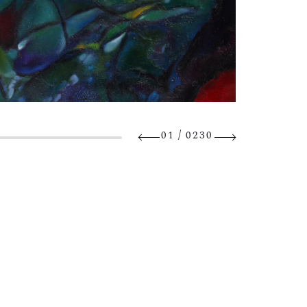
/
01
0230