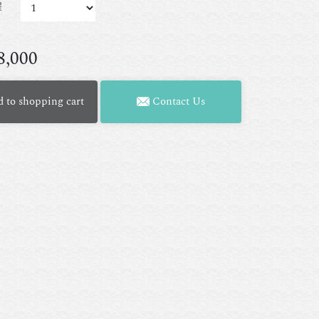
擇
8,000
 to shopping cart
Contact Us