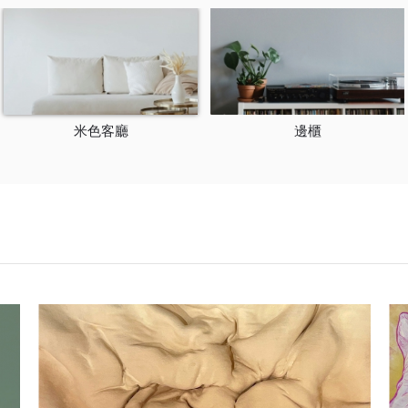
米色客廳
邊櫃