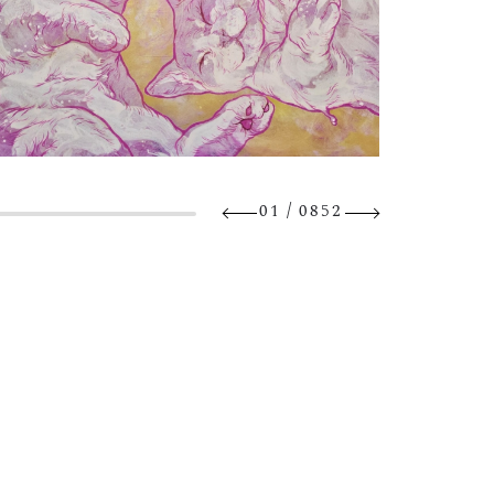
/
01
0852