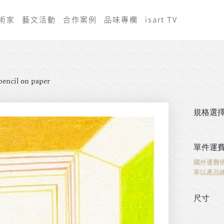
術家
藝文活動
合作案例
品味專欄
isart TV
pencil on paper
規格選
單件運
國外運費
單以產品
尺寸