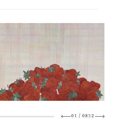
/
01
0852