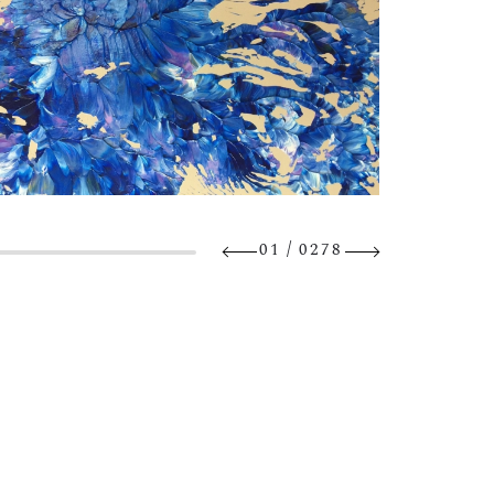
/
01
0278