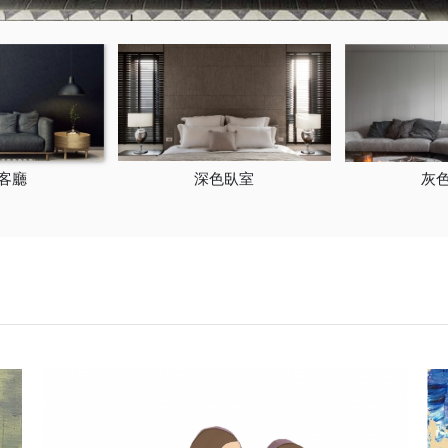
客廳
深色臥室
灰