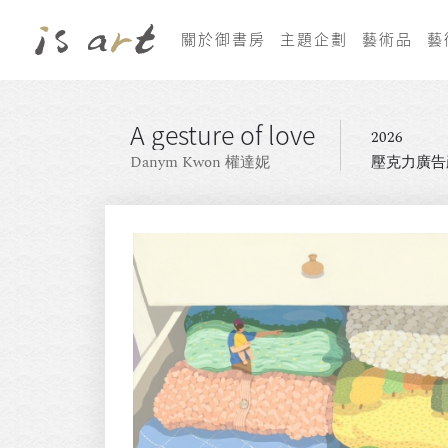
關於御書房
主題企劃
藝術品
藝
A gesture of love
2026
Danym Kwon 權達妮
壓克力廣告