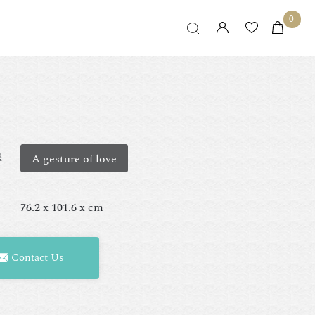
0
擇
A gesture of love
76.2 x 101.6 x cm
Contact Us