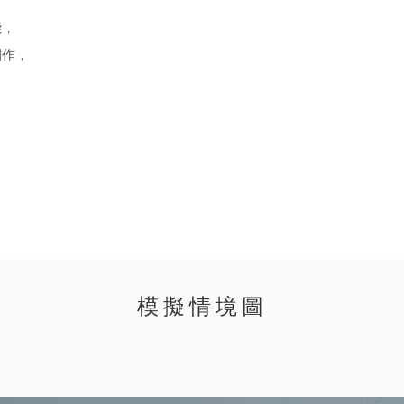
能，
創作，
模擬情境圖