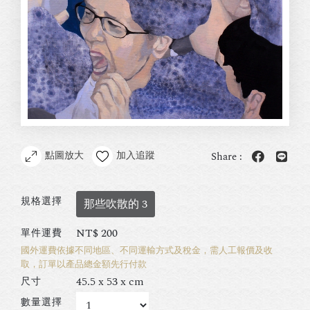
點圖放大
加入追蹤
Share :
規格選擇
那些吹散的 3
NT$
200
單件運費
國外運費依據不同地區、不同運輸方式及稅金，需人工報價及收
取，訂單以產品總金額先行付款
45.5 x 53 x cm
尺寸
數量選擇