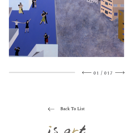
/
01
017
Back To List