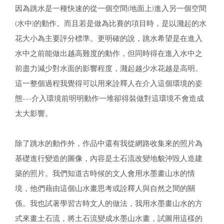
因為跳水是一種快速的從一個空間(地面上)進入另一個空間
(水中)的動作。而且若是做為比賽的項目時，是以濺起的水
花大小為主要評分標準。更明確的說，跳水希望是在進入
水中之前能做出越高難度的動作，但同時得在進入水中之
前盡力減少對水面的影響程度，濺起越少水花越是高明。
這一整個過程我覺得可以用來詮釋人在介入這個環境的姿
態---介入環境前明明動作一堆卻得裝做對這環境不會造成
太大影響。
除了跳水的動作外，作品中還有我從網路收集來的照片為
基礎進行變造的圖像，內容是土石流改變地貌沖毀人造建
築的照片。我們知道古時候的文人會用水墨畫山水的情
境，他們藉由這個山水畫思考或詮釋人與自然之間的關
係。我也試著學習古時文人的做法，我用水墨畫山水的方
式來畫土石流，將土石流變成水墨山水畫，試圖用這樣的