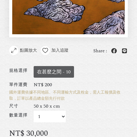
點圖放大
加入追蹤
Share :
規格選擇
在甚麼之間 - 10
NT$
200
單件運費
國外運費依據不同地區、不同運輸方式及稅金，需人工報價及收
取，訂單以產品總金額先行付款
50 x 50 x cm
尺寸
數量選擇
NT$
30,000