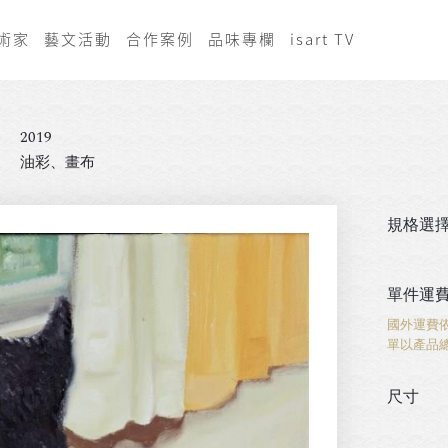
術家
藝文活動
合作案例
品味專欄
isart TV
2019
油彩、畫布
規格選
單件運
國外運費
單以產品
尺寸