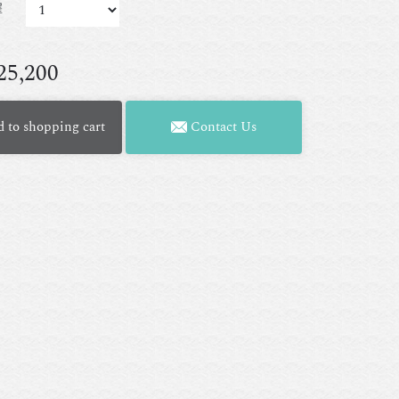
擇
25,200
 to shopping cart
Contact Us