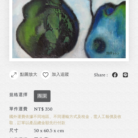
點圖放大
加入追蹤
Share :
規格選擇
團圜
NT$
350
單件運費
國外運費依據不同地區、不同運輸方式及稅金，需人工報價及收
取，訂單以產品總金額先行付款
50 x 60.5 x cm
尺寸