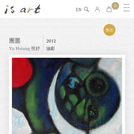
0
EN
售出
團圜
2012
Yu Hsiung 熊妤
油彩