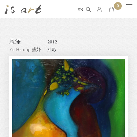
0
EN
恩澤
2012
Yu Hsiung 熊妤
油彩