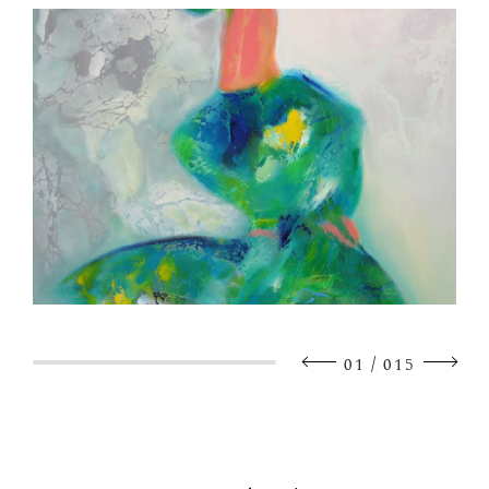
/
01
015