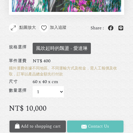
點圖放大
加入追蹤
Share :
規格選擇
風吹起時的飄盪 - 愛達琳
NT$
400
單件運費
國外運費依據不同地區、不同運輸方式及稅金，需人工報價及收
取，訂單以產品總金額先行付款
60 x 40 x cm
尺寸
數量選擇
NT$
10,000
Add to shopping cart
Contact Us