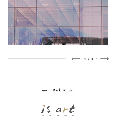
/
01
031
Back To List