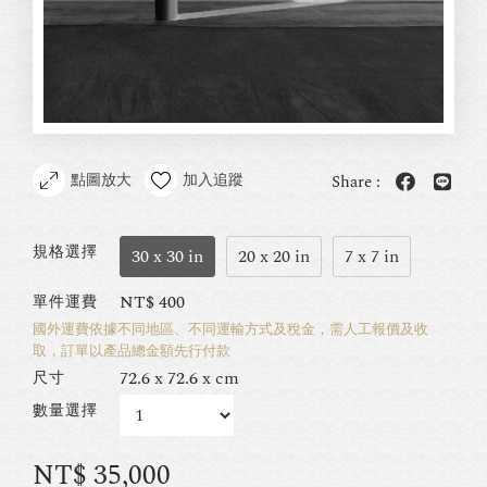
點圖放大
加入追蹤
Share :
規格選擇
30 x 30 in
20 x 20 in
7 x 7 in
NT$
400
單件運費
國外運費依據不同地區、不同運輸方式及稅金，需人工報價及收
取，訂單以產品總金額先行付款
72.6 x 72.6 x cm
尺寸
數量選擇
NT$
35,000